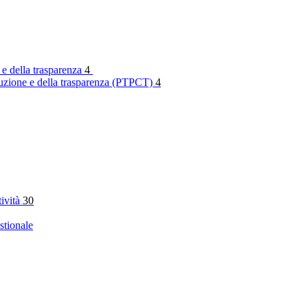
 e della trasparenza
4
rruzione e della trasparenza (PTPCT)
4
tività
30
stionale