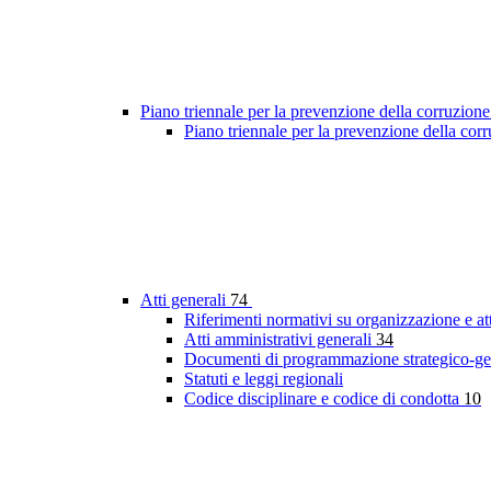
Piano triennale per la prevenzione della corruzione
Piano triennale per la prevenzione della co
Atti generali
74
Riferimenti normativi su organizzazione e at
Atti amministrativi generali
34
Documenti di programmazione strategico-ge
Statuti e leggi regionali
Codice disciplinare e codice di condotta
10