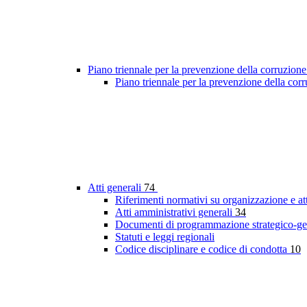
Piano triennale per la prevenzione della corruzione
Piano triennale per la prevenzione della co
Atti generali
74
Riferimenti normativi su organizzazione e at
Atti amministrativi generali
34
Documenti di programmazione strategico-ge
Statuti e leggi regionali
Codice disciplinare e codice di condotta
10