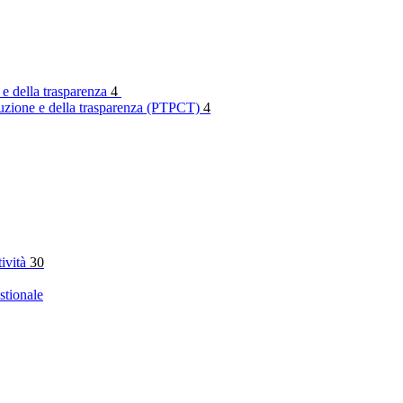
 e della trasparenza
4
rruzione e della trasparenza (PTPCT)
4
tività
30
stionale