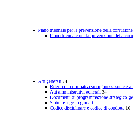
Piano triennale per la prevenzione della corruzione
Piano triennale per la prevenzione della co
Atti generali
74
Riferimenti normativi su organizzazione e at
Atti amministrativi generali
34
Documenti di programmazione strategico-ge
Statuti e leggi regionali
Codice disciplinare e codice di condotta
10