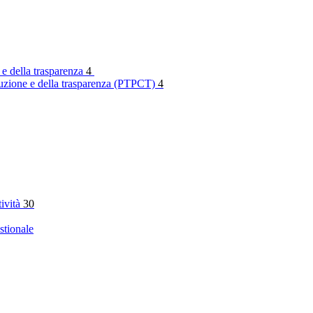
 e della trasparenza
4
rruzione e della trasparenza (PTPCT)
4
tività
30
stionale