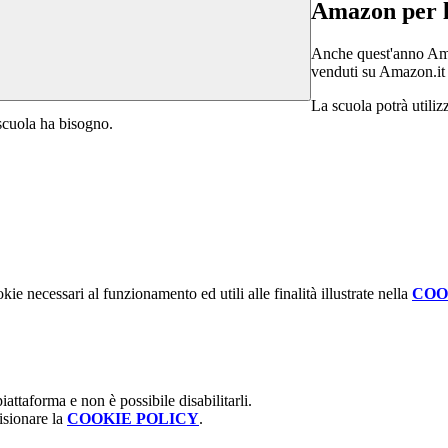
Amazon per l
Anche quest'anno Amaz
venduti su Amazon.it ef
La scuola potrà utiliz
a scuola ha bisogno.
kie necessari al funzionamento ed utili alle finalità illustrate nella
COO
attaforma e non è possibile disabilitarli.
isionare la
COOKIE POLICY
.