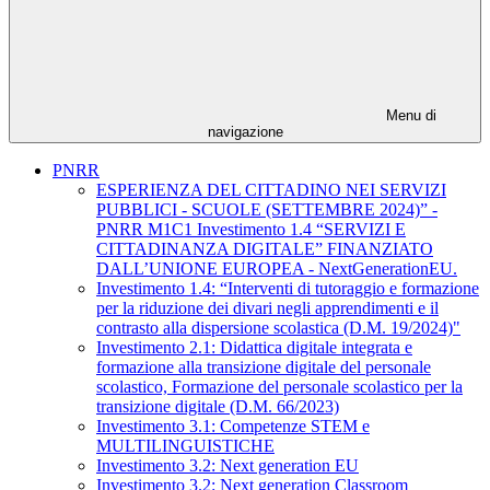
Menu di
navigazione
PNRR
ESPERIENZA DEL CITTADINO NEI SERVIZI
PUBBLICI - SCUOLE (SETTEMBRE 2024)” -
PNRR M1C1 Investimento 1.4 “SERVIZI E
CITTADINANZA DIGITALE” FINANZIATO
DALL’UNIONE EUROPEA - NextGenerationEU.
Investimento 1.4: “Interventi di tutoraggio e formazione
per la riduzione dei divari negli apprendimenti e il
contrasto alla dispersione scolastica (D.M. 19/2024)"
Investimento 2.1: Didattica digitale integrata e
formazione alla transizione digitale del personale
scolastico, Formazione del personale scolastico per la
transizione digitale (D.M. 66/2023)
Investimento 3.1: Competenze STEM e
MULTILINGUISTICHE
Investimento 3.2: Next generation EU
Investimento 3.2: Next generation Classroom