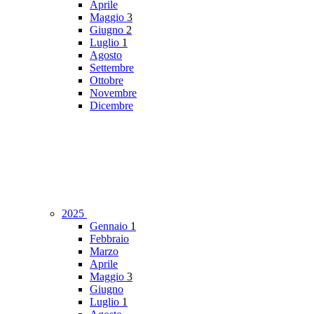
Aprile
Maggio
3
Giugno
2
Luglio
1
Agosto
Settembre
Ottobre
Novembre
Dicembre
2025
Gennaio
1
Febbraio
Marzo
Aprile
Maggio
3
Giugno
Luglio
1